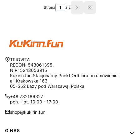
Strona
z 2
Przejdź do ostatniej st
Adres:
TRIOVITA
REGON: 543061395,
NIP: 5243053915
Kukirin.fun Stacjonarny Punkt Odbioru po umówieniu:
al. Krakowska 163
05-552 Łazy pod Warszawą, Polska
+48 732186327
pon. - pt. 10:00 - 17:00
shop@kukirin.fun
Linki w stopce
O NAS