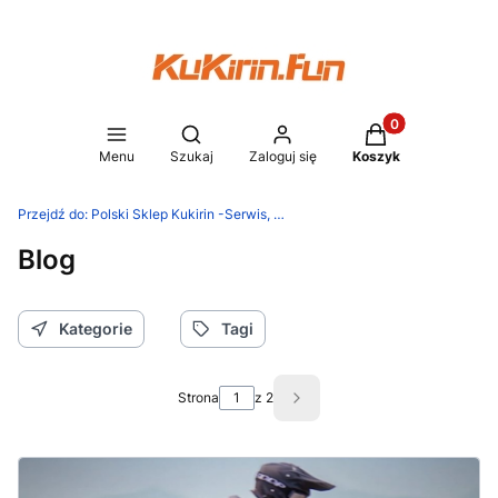
Produkty w koszy
Otwórz wyszukiwarkę
Menu
Szukaj
Zaloguj się
Koszyk
Przejdź do:
Polski Sklep Kukirin -Serwis, Gwarancja, Pewny zakup
Blog
Kategorie
Tagi
Strona
z 2
Następne wpisy