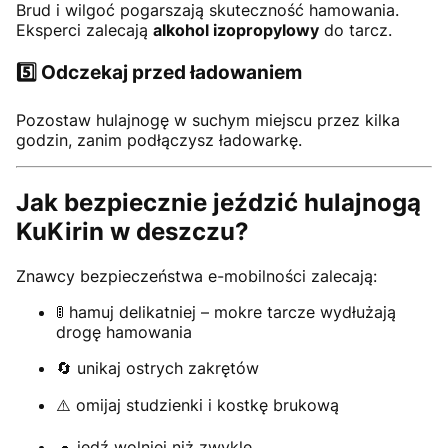
Brud i wilgoć pogarszają skuteczność hamowania.
Eksperci zalecają
alkohol izopropylowy
do tarcz.
5️⃣ Odczekaj przed ładowaniem
Pozostaw hulajnogę w suchym miejscu przez kilka
godzin, zanim podłączysz ładowarkę.
Jak bezpiecznie jeździć hulajnogą
KuKirin w deszczu?
Znawcy bezpieczeństwa e-mobilności zalecają:
🚦 hamuj delikatniej – mokre tarcze wydłużają
drogę hamowania
🔄 unikaj ostrych zakrętów
⚠️ omijaj studzienki i kostkę brukową
🐢 jedź wolniej niż zwykle