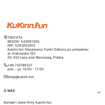
Adres:
TRIOVITA
REGON: 543061395,
NIP: 5243053915
Kukirin.fun Stacjonarny Punkt Odbioru po umówieniu:
al. Krakowska 163
05-552 Łazy pod Warszawą, Polska
+48 732186327
pon. - pt. 10:00 - 17:00
shop@kukirin.fun
Linki w stopce
O NAS
Kontakt i dane firmy Kukirin.fun