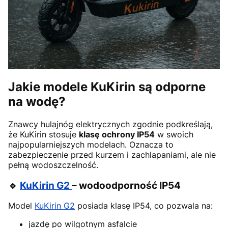
Jakie modele KuKirin są odporne
na wodę?
Znawcy hulajnóg elektrycznych zgodnie podkreślają,
że KuKirin stosuje
klasę ochrony IP54
w swoich
najpopularniejszych modelach. Oznacza to
zabezpieczenie przed kurzem i zachlapaniami, ale nie
pełną wodoszczelność.
🔹
KuKirin G2
– wodoodporność IP54
Model
KuKirin G2
posiada klasę IP54, co pozwala na:
jazdę po wilgotnym asfalcie