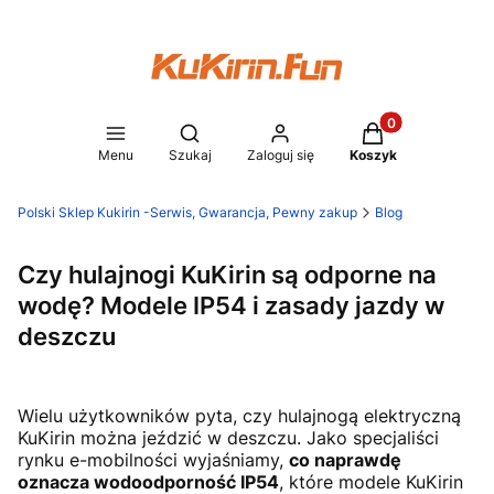
Produkty w koszy
Otwórz wyszukiwarkę
Menu
Szukaj
Zaloguj się
Koszyk
Polski Sklep Kukirin -Serwis, Gwarancja, Pewny zakup
Blog
Czy hulajnogi KuKirin są odporne na
wodę? Modele IP54 i zasady jazdy w
deszczu
Wielu użytkowników pyta, czy hulajnogą elektryczną
KuKirin można jeździć w deszczu. Jako specjaliści
rynku e-mobilności wyjaśniamy,
co naprawdę
oznacza wodoodporność IP54
, które modele KuKirin