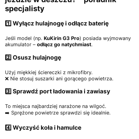
specjalisty
1️⃣ Wyłącz hulajnogę i odłącz baterię
Jeśli model (np.
KuKirin G3 Pro
) posiada wyjmowany
akumulator –
odłącz go natychmiast
.
2️⃣ Osusz hulajnogę
Użyj miękkiej ściereczki z mikrofibry.
❌ Nie stosuj suszarki ani gorącego powietrza.
3️⃣ Sprawdź port ładowania i zawiasy
To miejsca najbardziej narażone na wilgoć.
➡️ Sprężone powietrze sprawdzi się idealnie.
4️⃣ Wyczyść koła i hamulce