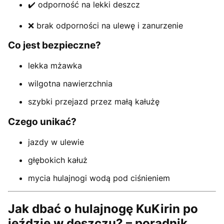
✔️ odporność na lekki deszcz
❌ brak odporności na ulewę i zanurzenie
Co jest bezpieczne?
lekka mżawka
wilgotna nawierzchnia
szybki przejazd przez małą kałużę
Czego unikać?
jazdy w ulewie
głębokich kałuż
mycia hulajnogi wodą pod ciśnieniem
Jak dbać o hulajnogę KuKirin po
jeździe w deszczu? – poradnik