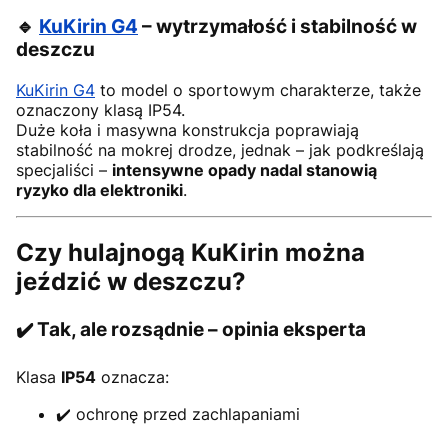
🔹
KuKirin G4
– wytrzymałość i stabilność w
deszczu
KuKirin G4
to model o sportowym charakterze, także
oznaczony klasą IP54.
Duże koła i masywna konstrukcja poprawiają
stabilność na mokrej drodze, jednak – jak podkreślają
specjaliści –
intensywne opady nadal stanowią
ryzyko dla elektroniki
.
Czy hulajnogą KuKirin można
jeździć w deszczu?
✔️ Tak, ale rozsądnie – opinia eksperta
Klasa
IP54
oznacza:
✔️ ochronę przed zachlapaniami