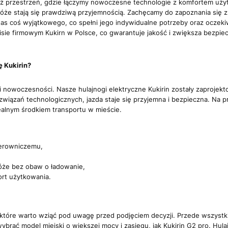
nież przestrzeń, gdzie łączymy nowoczesne technologie z komfortem uży
óże stają się prawdziwą przyjemnością. Zachęcamy do zapoznania się z o
as coś wyjątkowego, co spełni jego indywidualne potrzeby oraz oczeki
sie firmowym Kukirn w Polsce, co gwarantuje jakość i zwiększa bezpi
 Kukirin?
 i nowoczesności. Nasze hulajnogi elektryczne Kukirin zostały zaprojek
iązań technologicznych, jazda staje się przyjemna i bezpieczna. Na prz
dealnym środkiem transportu w mieście.
ierowniczemu,
róże bez obaw o ładowanie,
ort użytkowania.
, które warto wziąć pod uwagę przed podjęciem decyzji. Przede wszystki
ybrać model miejski o większej mocy i zasięgu, jak Kukirin G2 pro. Hula