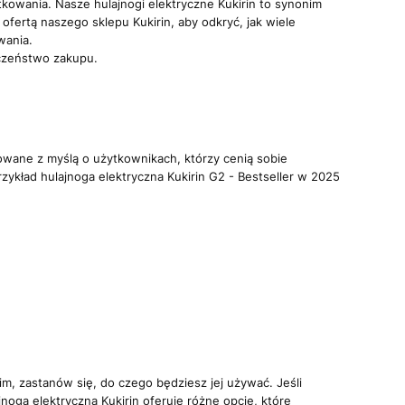
tkowania. Nasze hulajnogi elektryczne Kukirin to synonim
fertą naszego sklepu Kukirin, aby odkryć, jak wiele
wania.
eczeństwo zakupu.
towane z myślą o użytkownikach, którzy cenią sobie
ykład hulajnoga elektryczna Kukirin G2 - Bestseller w 2025
m, zastanów się, do czego będziesz jej używać. Jeśli
jnoga elektryczna Kukirin oferuje różne opcje, które