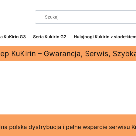
ia KuKirin G3
Seria Kukirin G2
Hulajnogi Kukirin z siodełkie
lep KuKirin – Gwarancja, Serwis, Szyb
na polska dystrybucja i pełne wsparcie serwisu K