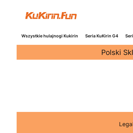
Wszystkie hulajnogi Kukirin
Seria KuKirin G4
Ser
Polski Sk
Legal