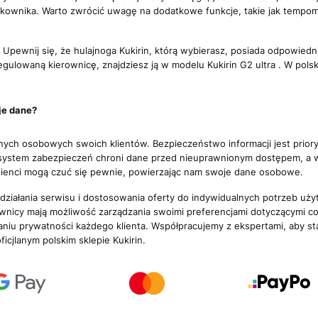
kownika. Warto zwrócić uwagę na dodatkowe funkcje, takie jak tempoma
pewnij się, że hulajnoga Kukirin, którą wybierasz, posiada odpowiednie
gulowaną kierownicę, znajdziesz ją w modelu Kukirin G2 ultra . W polski
je dane?
anych osobowych swoich klientów. Bezpieczeństwo informacji jest prio
ystem zabezpieczeń chroni dane przed nieuprawnionym dostępem, a wsz
klienci mogą czuć się pewnie, powierzając nam swoje dane osobowe.
 działania serwisu i dostosowania oferty do indywidualnych potrzeb uży
wnicy mają możliwość zarządzania swoimi preferencjami dotyczącymi co
u prywatności każdego klienta. Współpracujemy z ekspertami, aby st
cjlanym polskim sklepie Kukirin.