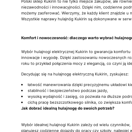
Polski sklep Kukirin to nie tylko miejsce zakupów, ale rów
niezawodności i innowacyjności. Dzięki nim, codzienne podr
możemy zaoferować. Wierzymy, że każdy klient znajdzie u n
Wszystkie naprawy hulajnóg Kukirin są dokonywane w serwi
Komfort i nowoczesność: dlaczego warto wybrać hulajnogę
Wybór hulajnogi elektrycznej Kukirin to gwarancja komfortu
innowacje i wygodę. Dzięki zastosowaniu nowoczesnych rozw
roku to przykład połączenia mocy z elegancją, co czyni ją i
Decydując się na hulajnogę elektryczną Kukirin, zyskujesz:
łatwość manewrowania dzięki precyzyjnemu układowi k
stabilność i bezpieczeństwo podczas jazdy,
wysoką wydajność i zasięg, co pozwala na dłuższe pod
cichą pracę bezszczotkowego silnika, co zwiększa komf
Jak dobrać idealną hulajnogę do swoich potrzeb?
Wybór idealnej hulajnogi Kukirin zależy od wielu czynników
planujesz codzienne dojazdy do pracy czy szkoły, najlepiej w