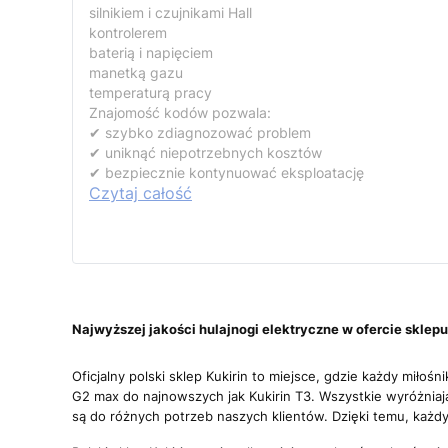
silnikiem i czujnikami Hall
kontrolerem
baterią i napięciem
manetką gazu
temperaturą pracy
Znajomość kodów pozwala:
✔ szybko zdiagnozować problem
✔ uniknąć niepotrzebnych kosztów
✔ bezpiecznie kontynuować eksploatację
Czytaj całość
Najwyższej jakości hulajnogi elektryczne w ofercie sklepu
Oficjalny polski sklep Kukirin to miejsce, gdzie każdy miło
G2 max do najnowszych jak Kukirin T3. Wszystkie wyróżniają
są do różnych potrzeb naszych klientów. Dzięki temu, każdy