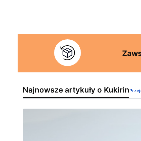
Zaws
Najnowsze artykuły o Kukirin
Przej