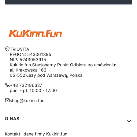
Adres:
TRIOVITA
REGON: 543061395,
NIP: 5243053915
Kukirin.fun Stacjonarny Punkt Odbioru po umówieniu:
al. Krakowska 163
05-552 Łazy pod Warszawą, Polska
+48 732186327
pon. - pt. 10:00 - 17:00
shop@kukirin.fun
Linki w stopce
O NAS
Kontakt i dane firmy Kukirin.fun